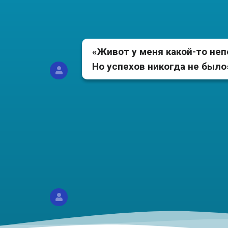
и все время выпирающий живо
«Живот у меня какой-то не
Но успехов никогда не было
«Не нравится выпирающий низ ж
худая, плюсом добавилось нед
при кашле и чихании»
«Стала
могу н