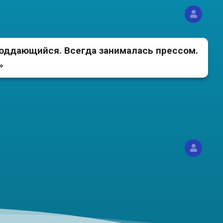
т»
поддающийся. Всегда занималась прессом.
»
ивота, хотя я и
ержание мочи
 замечать, как стал расти живот, из-за чего
адеть обтягивающую юбку»