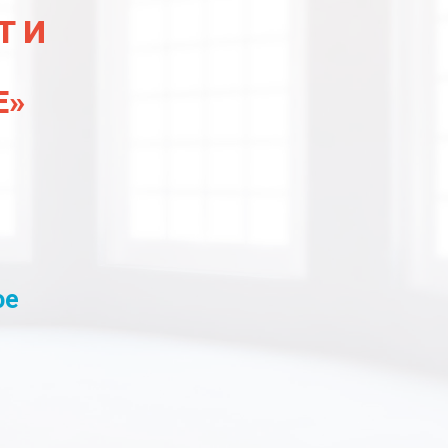
Т И
Е»
ое