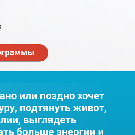
К
рограммы
но или поздно хочет
ру, подтянуть живот,
алии, выглядеть
ать больше энергии и