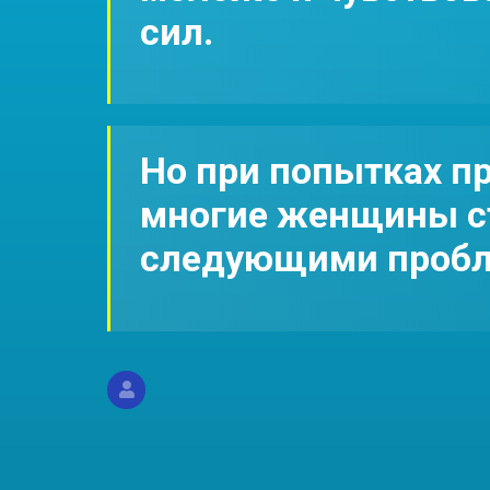
сил.
Но при попытках п
многие женщины с
следующими пробл
«Делаю
«На фоне гиперлордоза вялые