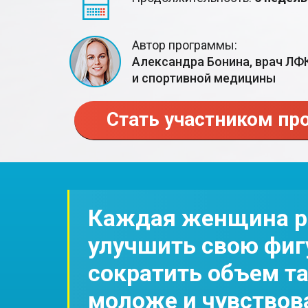
Автор программы:
Александра Бонина, врач ЛФ
и спортивной медицины
Стать участником п
Каждая женщина ра
улучшить свою фигу
сократить объем т
моложе и чувствов