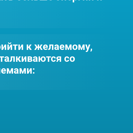
рийти к желаемому,
талкиваются со
емами:
 упражнения на нижний пресс, а результата н
 мышцы живота