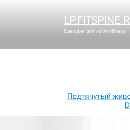
Перейти
к
LP.FITSPINE.
содержимому
Ещё один сайт на WordPress
Подтянутый живот
D