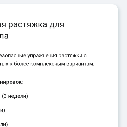
я растяжка для
ела
езопасные упражнения растяжки с
тых к более комплексным вариантам.
енировок:
 (3 недели)
и)
ели)