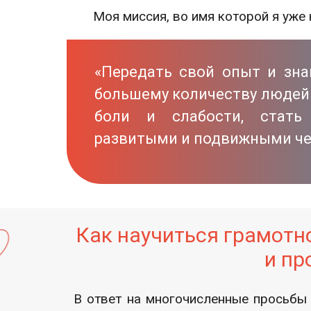
Моя миссия, во имя которой я уже
«Передать свой опыт и зна
большему количеству людей 
боли и слабости, стать
развитыми и подвижными че
Как научиться грамотн
и пр
В ответ на многочисленные просьбы