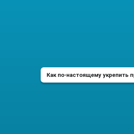
Нет крепких и выносливых мышц живота
мышечного корсета для позвоночника и 
Нет сильных и активных 
подтянутому животу даж
Как по-настоящему укрепить п
Только через упражнения сра
мышечного корсета!
Тогда это будет: