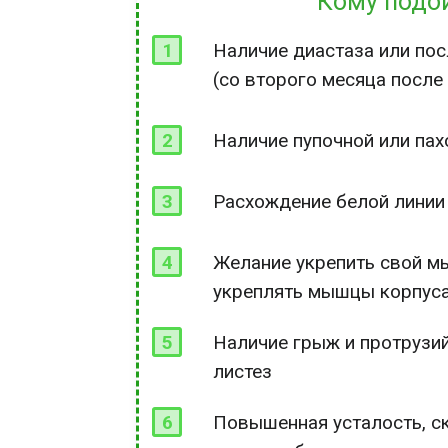
Кому подо
1
Наличие диастаза или по
(со второго месяца после
2
Наличие пупочной или па
3
Расхождение белой линии
4
Желание укрепить свой м
укреплять мышцы корпуса
5
Наличие грыж и протрузий
листез
6
Повышенная усталость, ск