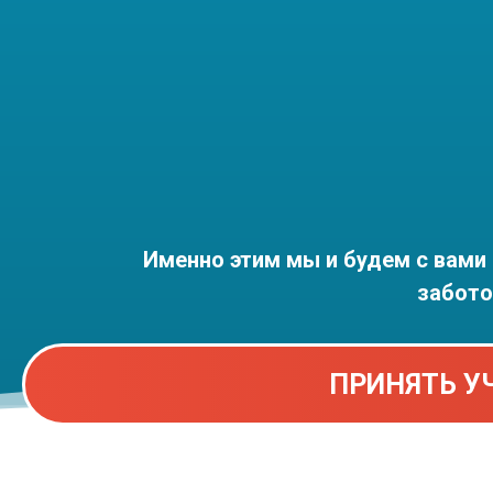
1. Полноценная, базовая проработка 
также спины и глубоких мышц позвон
2. Отличная защита для позвоночника
грыж и протрузий
Именно этим мы и будем с вами 
забото
ПРИНЯТЬ У