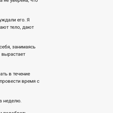
а не уверена, что
уждали его. Я
ают тело, дают
себя, занимаясь
, вырастает
ать в течение
 провести время с
 в неделю.