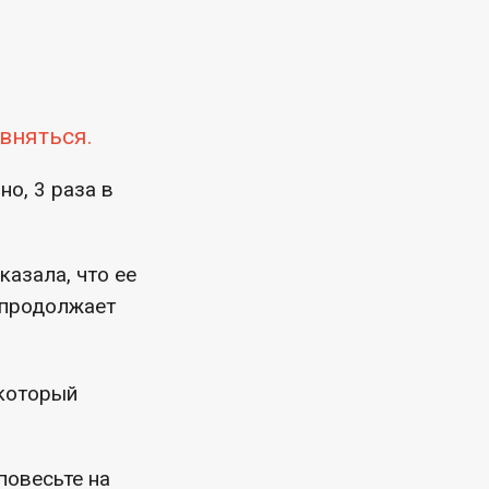
авняться.
о, 3 раза в
казала, что ее
, продолжает
 который
повесьте на