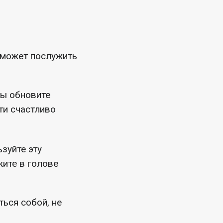
е может послужить
вы обновите
ти счастливо
зуйте эту
жите в голове
ться собой, не