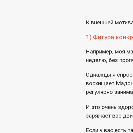
К внешней мотив
1) Фигура конкр
Например, моя ма
неделю, без проп
Однажды я спроси
восхищает Мадонн
регулярно занима
И это очень здор
заряжает вас дви
Если у вас есть т