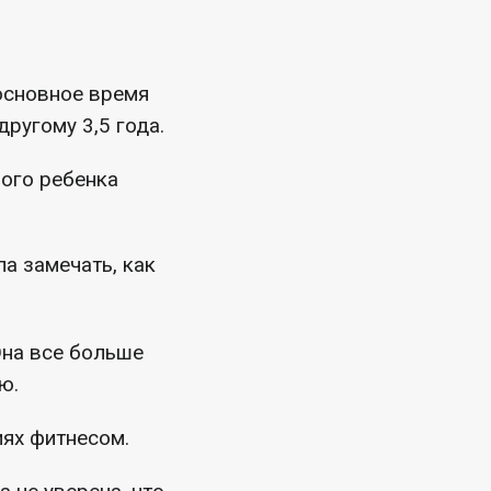
 основное время
другому 3,5 года.
вого ребенка
а замечать, как
Она все больше
ю.
иях фитнесом.