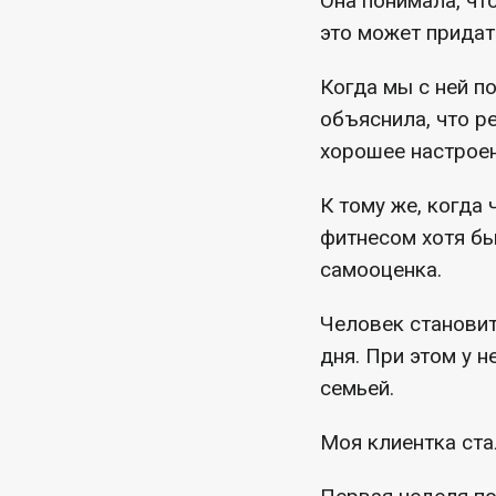
Она понимала, что
это может придать
Когда мы с ней п
объяснила, что р
хорошее настроен
К тому же, когда
фитнесом хотя бы
самооценка.
Человек становит
дня. При этом у н
семьей.
Моя клиентка стал