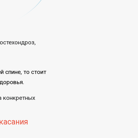
 остехондроз,
 спине, то стоит
здоровья.
а конкретных
 касания