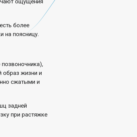
лучают ощущения
есть более
и на поясницу.
 позвоночника),
й образ жизни и
янно сжатыми и
шц задней
узку при растяжке