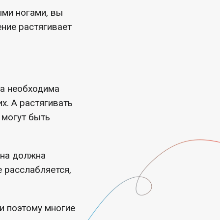
ыми ногами, вы
ение растягивает
ка необходима
х. А растягивать
 могут быть
она должна
е расслабляется,
 и поэтому многие