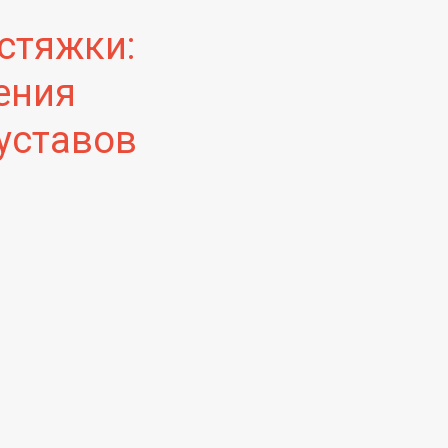
стяжки:
ения
уставов