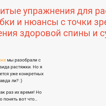
итые упражнения для ра
бки и нюансы с точки зр
ения здоровой спины и с
оке
мы разобрали с
вида растяжки. Но я
чется уже конкретных
авда ли? :)
ак раз их время! Но
 понять вот что...