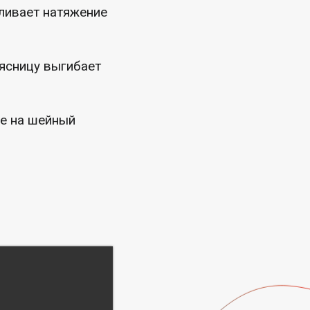
иливает натяжение
оясницу выгибает
ие на шейный