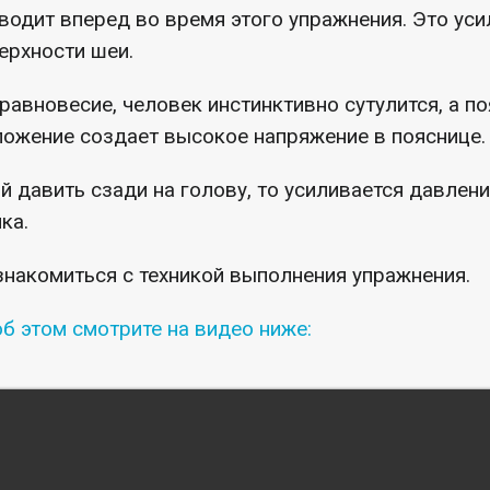
уводит вперед во время этого упражнения. Это ус
ерхности шеи.
равновесие, человек инстинктивно сутулится, а п
ложение создает высокое напряжение в пояснице.
ой давить сзади на голову, то усиливается давлен
ка.
накомиться с техникой выполнения упражнения.
б этом смотрите на видео ниже: