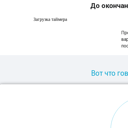
До окончан
Загрузка таймера
Пр
ва
пос
Вот что г