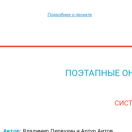
Подробнее о проекте
ПОЭТАПНЫЕ О
СИСТ
Автор:
Владимир Первухин и Артур Аитов