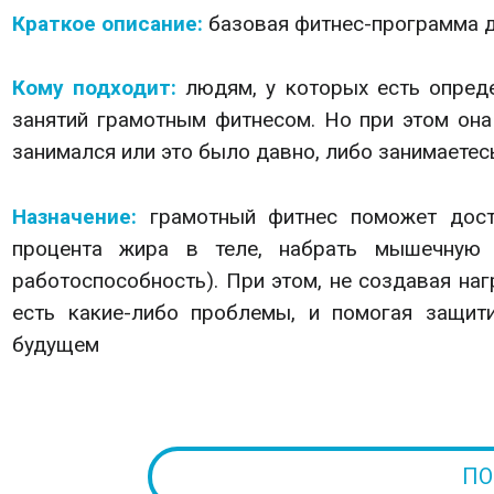
Краткое описание:
б
азовая фитнес-программа д
Кому подходит:
людям, у которых есть опред
занятий грамотным фитнесом. Но при этом он
занимался или это было давно, либо занимаетес
Назначение:
грамотный фитнес поможет дост
процента жира в теле, набрать мышечную 
работоспособность). При этом, н
е создавая наг
есть какие-либо проблемы, и п
омогая защит
будущем
ПО